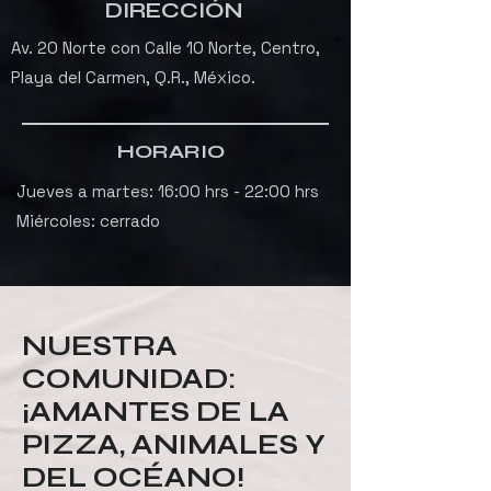
DIRECCIÓN
Av. 20 Norte con Calle 10 Norte, Centro,
Playa del Carmen, Q.R., México.
HORARIO
Jueves a martes: 16:00 hrs - 22:00 hrs
Miércoles: cerrado
NUESTRA
COMUNIDAD:
¡AMANTES DE LA
PIZZA, ANIMALES Y
DEL OCÉANO!