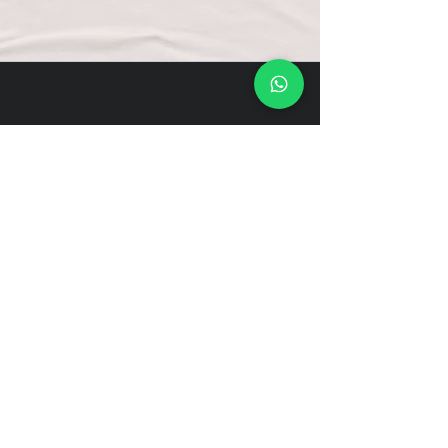
Jennifer Matysiak
Amazing vegan pizza! Probably the best I
ever had. You can taste that the cheeses
are homemade.. and it’s a really awesome
thing that gluten free crust is no extra
charge.Happy for a vegan pizza place in
playa!!With such lovely staff. :)